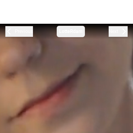
Previous
LotteRdam
Next