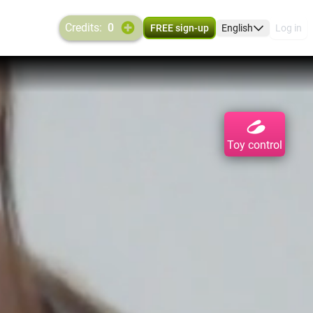
credits:
0
FREE sign-up
English
Log in
Toy control