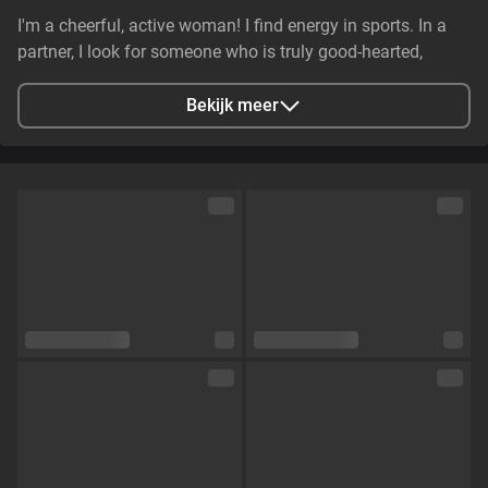
I'm a cheerful, active woman! I find energy in sports. In a
partner, I look for someone who is truly good-hearted,
generous, cheerful, and genuinely caring. It is essential that
they have stable earnings—a person who makes life easier,
Bekijk meer
not harder—and non-smoker. I value genuine emotional
substance and honesty above all else.
Stad
Zaporizhzhya, Zaporizhia Oblast, Ukraine
Talen
Engels,
Russisch
Oogkleur
Groen
Haarkleur
Bruin
Lichaamsbouw
Klein en tenger
Cup maat
Cup C