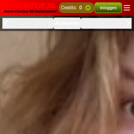
credits:
0
Inloggen
ActiveAnet