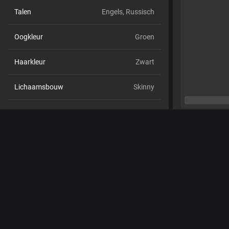
Talen
Engels,
Russisch
Oogkleur
Groen
Haarkleur
Zwart
Lichaamsbouw
Skinny
Cup maat
Cup C
Schaamhaar
Nee
Seksuele voorkeur
Bisexueel
Relatie
Nee
Etniciteit
Blank