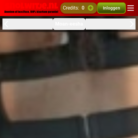
credits:
0
Inloggen
Moan-eesha